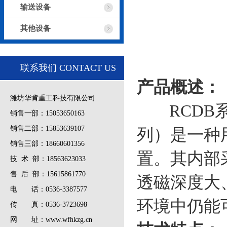
输送设备
其他设备
联系我们 CONTACT US
1
产品概述：
潍坊华肯重工科技有限公司
RCDB系
销售一部：15053650163
销售二部：15853639107
列）是一种
销售三部：18660601356
置。其内部
技 术 部：18563623033
售 后 部：15615861770
透磁深度大
电 话：0536-3387577
环境中仍能
传 真：0536-3723698
网 址：www.wfhkzg.cn